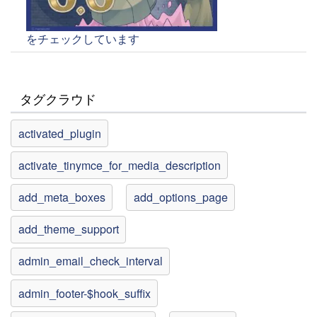
をチェックしています
タグクラウド
activated_plugin
activate_tinymce_for_media_description
add_meta_boxes
add_options_page
add_theme_support
admin_email_check_interval
admin_footer-$hook_suffix