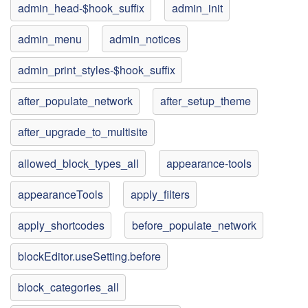
admin_head-$hook_suffix
admin_init
admin_menu
admin_notices
admin_print_styles-$hook_suffix
after_populate_network
after_setup_theme
after_upgrade_to_multisite
allowed_block_types_all
appearance-tools
appearanceTools
apply_filters
apply_shortcodes
before_populate_network
blockEditor.useSetting.before
block_categories_all