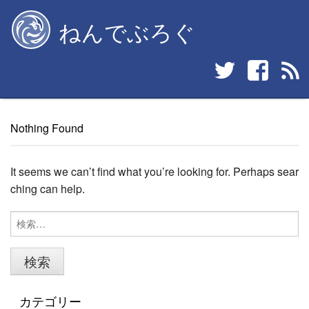
Skip
ねんでぶろぐ
to
content
Nothing Found
It seems we can’t find what you’re looking for. Perhaps sear
ching can help.
カテゴリー