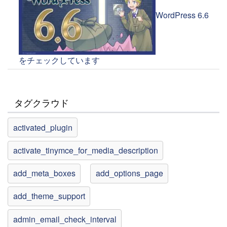
WordPress 6.6
をチェックしています
タグクラウド
activated_plugin
activate_tinymce_for_media_description
add_meta_boxes
add_options_page
add_theme_support
admin_email_check_interval