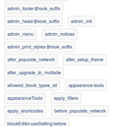
admin_footer-$hook_suffix
admin_head-$hook_suffix
admin_init
admin_menu
admin_notices
admin_print_styles-$hook_suffix
after_populate_network
after_setup_theme
after_upgrade_to_multisite
allowed_block_types_all
appearance-tools
appearanceTools
apply_filters
apply_shortcodes
before_populate_network
blockEditor.useSetting.before