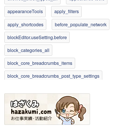
appearanceTools
apply_filters
apply_shortcodes
before_populate_network
blockEditor.useSetting.before
block_categories_all
block_core_breadcrumbs_items
block_core_breadcrumbs_post_type_settings
block_core_navigation_listable_blocks
block_core_navigation_render_inner_blocks
block_core_social_link_get_services
block_editor_settings_all
bulk_edit_custom_box