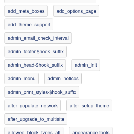
add_meta_boxes
add_options_page
add_theme_support
admin_email_check_interval
admin_footer-$hook_suffix
admin_head-$hook_suffix
admin_init
admin_menu
admin_notices
admin_print_styles-$hook_suffix
after_populate_network
after_setup_theme
after_upgrade_to_multisite
allowed_block_types_all
appearance-tools