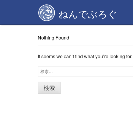
Skip
ねんでぶろぐ
to
content
Nothing Found
It seems we can’t find what you’re looking fo