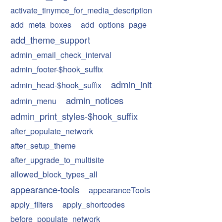
activate_tinymce_for_media_description
add_meta_boxes
add_options_page
add_theme_support
admin_email_check_interval
admin_footer-$hook_suffix
admin_init
admin_head-$hook_suffix
admin_notices
admin_menu
admin_print_styles-$hook_suffix
after_populate_network
after_setup_theme
after_upgrade_to_multisite
allowed_block_types_all
appearance-tools
appearanceTools
apply_filters
apply_shortcodes
before_populate_network