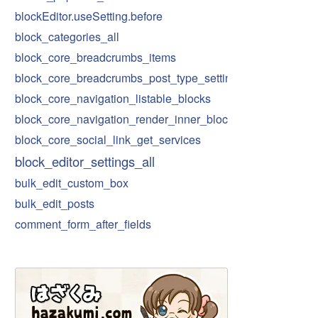
blockEditor.useSetting.before
block_categories_all
block_core_breadcrumbs_items
block_core_breadcrumbs_post_type_settings
block_core_navigation_listable_blocks
block_core_navigation_render_inner_blocks
block_core_social_link_get_services
block_editor_settings_all
bulk_edit_custom_box
bulk_edit_posts
comment_form_after_fields
compare_key
custom-spacing
date_i18n
customize_register
default-font-sizes
default-spacing-sizes