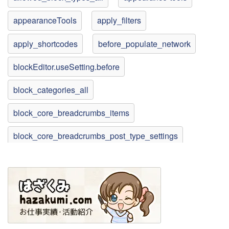
appearanceTools
apply_filters
apply_shortcodes
before_populate_network
blockEditor.useSetting.before
block_categories_all
block_core_breadcrumbs_items
block_core_breadcrumbs_post_type_settings
block_core_navigation_listable_blocks
block_core_navigation_render_inner_blocks
block_core_social_link_get_services
block_editor_settings_all
bulk_edit_custom_box