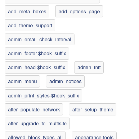
add_meta_boxes
add_options_page
add_theme_support
admin_email_check_interval
admin_footer-$hook_suffix
admin_head-$hook_suffix
admin_init
admin_menu
admin_notices
admin_print_styles-$hook_suffix
after_populate_network
after_setup_theme
after_upgrade_to_multisite
allowed_block_types_all
appearance-tools