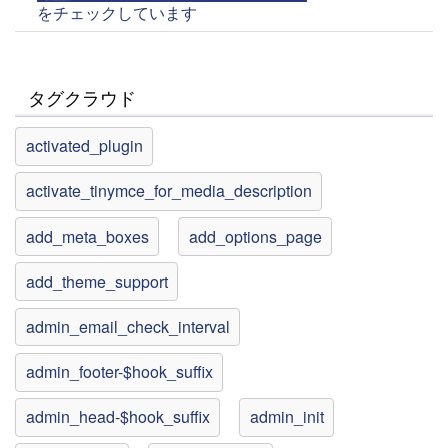
をチェックしています
タグクラウド
activated_plugin
activate_tinymce_for_media_description
add_meta_boxes
add_options_page
add_theme_support
admin_email_check_interval
admin_footer-$hook_suffix
admin_head-$hook_suffix
admin_init