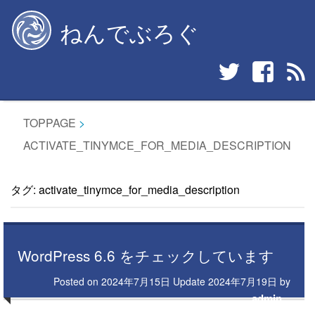
Skip
ねんでぶろぐ
to
content
TOPPAGE
>
ACTIVATE_TINYMCE_FOR_MEDIA_DESCRIPTION
タグ:
activate_tinymce_for_media_description
WordPress 6.6 をチェックしています
Posted on
2024年7月15日
Update
2024年7月19日
by
admin