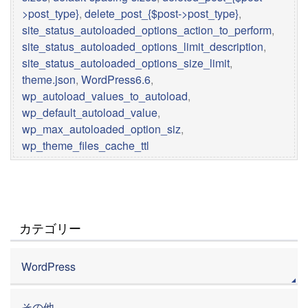
>post_type}
,
delete_post_{$post->post_type}
,
site_status_autoloaded_options_action_to_perform
,
site_status_autoloaded_options_limit_description
,
site_status_autoloaded_options_size_limit
,
theme.json
,
WordPress6.6
,
wp_autoload_values_to_autoload
,
wp_default_autoload_value
,
wp_max_autoloaded_option_siz
,
wp_theme_files_cache_ttl
カテゴリー
WordPress
その他