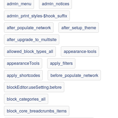
admin_menu
admin_notices
admin_print_styles-$hook_suffix
after_populate_network
after_setup_theme
after_upgrade_to_multisite
allowed_block_types_all
appearance-tools
appearanceTools
apply_filters
apply_shortcodes
before_populate_network
blockEditor.useSetting.before
block_categories_all
block_core_breadcrumbs_items