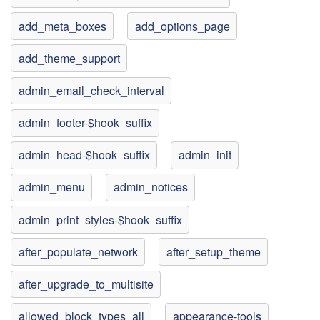
add_meta_boxes
add_options_page
add_theme_support
admin_email_check_interval
admin_footer-$hook_suffix
admin_head-$hook_suffix
admin_init
admin_menu
admin_notices
admin_print_styles-$hook_suffix
after_populate_network
after_setup_theme
after_upgrade_to_multisite
allowed_block_types_all
appearance-tools