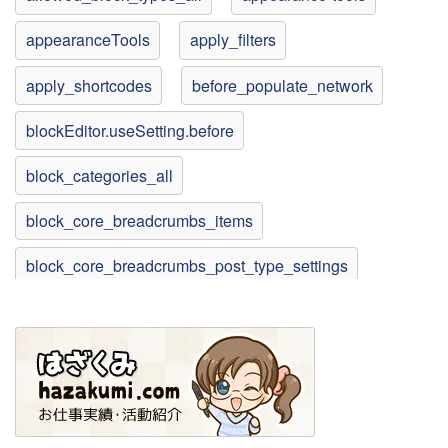
appearanceTools
apply_filters
apply_shortcodes
before_populate_network
blockEditor.useSetting.before
block_categories_all
block_core_breadcrumbs_items
block_core_breadcrumbs_post_type_settings
block_core_navigation_listable_blocks
block_core_navigation_render_inner_blocks
block_core_social_link_get_services
block_editor_settings_all
bulk_edit_custom_box