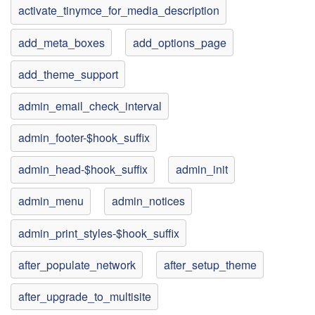
activate_tinymce_for_media_description
add_meta_boxes
add_options_page
add_theme_support
admin_email_check_interval
admin_footer-$hook_suffix
admin_head-$hook_suffix
admin_init
admin_menu
admin_notices
admin_print_styles-$hook_suffix
after_populate_network
after_setup_theme
after_upgrade_to_multisite