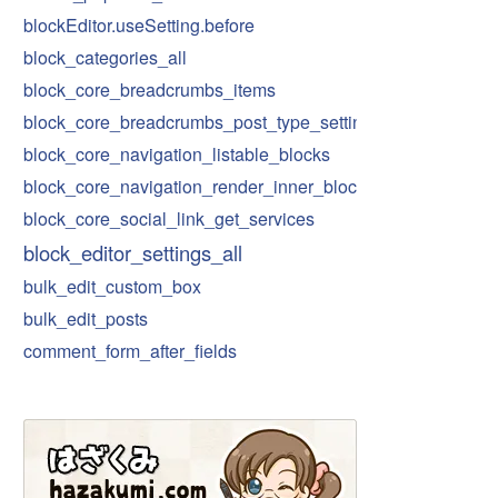
blockEditor.useSetting.before
block_categories_all
block_core_breadcrumbs_items
block_core_breadcrumbs_post_type_settings
block_core_navigation_listable_blocks
block_core_navigation_render_inner_blocks
block_core_social_link_get_services
block_editor_settings_all
bulk_edit_custom_box
bulk_edit_posts
comment_form_after_fields
compare_key
custom-spacing
date_i18n
customize_register
default-font-sizes
default-spacing-sizes