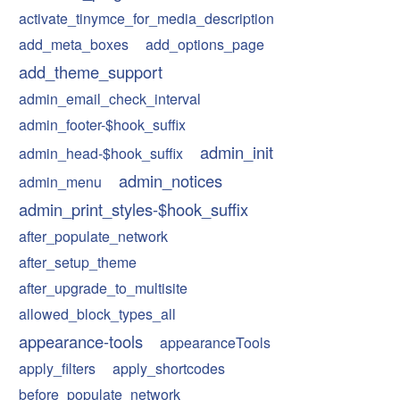
activate_tinymce_for_media_description
add_meta_boxes
add_options_page
add_theme_support
admin_email_check_interval
admin_footer-$hook_suffix
admin_init
admin_head-$hook_suffix
admin_notices
admin_menu
admin_print_styles-$hook_suffix
after_populate_network
after_setup_theme
after_upgrade_to_multisite
allowed_block_types_all
appearance-tools
appearanceTools
apply_filters
apply_shortcodes
before_populate_network