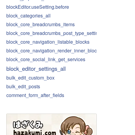
blockEditor.useSetting.before
block_categories_all
block_core_breadcrumbs_items
block_core_breadcrumbs_post_type_settings
block_core_navigation_listable_blocks
block_core_navigation_render_inner_blocks
block_core_social_link_get_services
block_editor_settings_all
bulk_edit_custom_box
bulk_edit_posts
comment_form_after_fields
compare_key
custom-spacing
date_i18n
customize_register
default-font-sizes
default-spacing-sizes