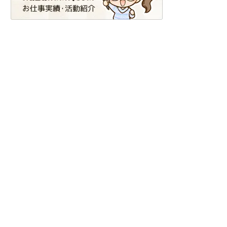
deleted_post_{$post->post_type}
delete_post_{$post->post_type}
delete_user
delete_user_form
editor_script_handles
editor_style_handles
edit_user_profile_update
enqueue_empty_block_content_assets
fluid
Fluid typography
Fonts API
Footnotes
get_currentuserinfo
get_file_data
get_option
get_parent_post
get_parent_theme_file_uri
get_permalink
get_the_content
get_the_title
get_users
Google Fonts
Google APPs