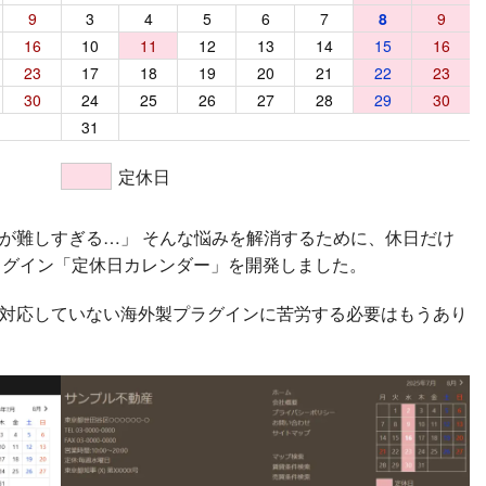
9
7
3
8
4
9
5
10
6
11
7
12
8
13
9
16
14
10
15
11
16
12
17
13
18
14
19
15
20
16
23
21
17
22
18
23
19
24
20
25
21
26
22
27
23
30
28
24
29
25
30
26
27
28
29
30
31
定休日
定休日
が難しすぎる…」 そんな悩みを解消するために、休日だけ
sプラグイン「定休日カレンダー」を開発しました。
対応していない海外製プラグインに苦労する必要はもうあり