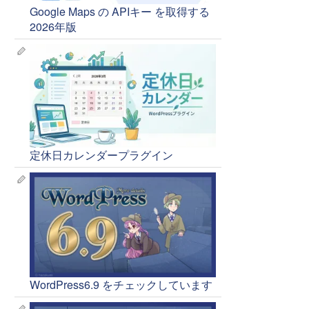
Google Maps の APIキー を取得する
7
8
9
10
11
12
13
2026年版
14
15
16
17
18
19
20
21
22
23
24
25
26
27
28
29
30
定休日
定休日カレンダープラグイン
WordPress6.9 をチェックしています