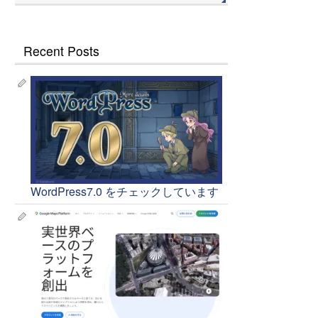
Recent Posts
WordPress7.0 をチェックしています
2026年9月
月
火
水
木
金
土
日
1
2
3
4
5
6