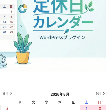
9月
9月
2026年9月
2026年8月
日
月
月
火
火
水
水
木
木
金
金
土
土
日
日
2
1
2
3
4
5
1
6
2