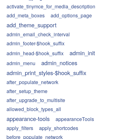
activate_tinymce_for_media_description
add_meta_boxes
add_options_page
add_theme_support
admin_email_check_interval
admin_footer-$hook_suffix
admin_init
admin_head-$hook_suffix
admin_notices
admin_menu
admin_print_styles-$hook_suffix
after_populate_network
after_setup_theme
after_upgrade_to_multisite
allowed_block_types_all
appearance-tools
appearanceTools
apply_filters
apply_shortcodes
before_populate_network