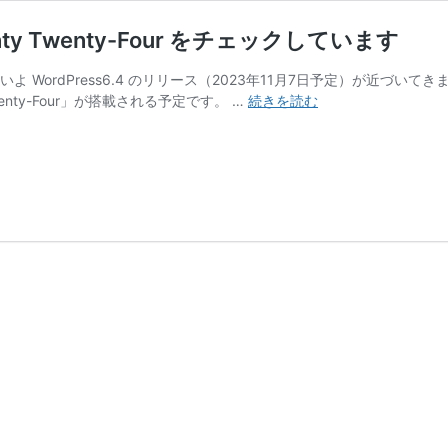
nty Twenty-Four をチェックしています
いよいよ WordPress6.4 のリリース（2023年11月7日予定）が近づいてきまし
WordPress6.4
enty-Four」が搭載される予定です。 …
続きを読む
新
デ
フ
ォ
ル
ト
テ
ー
マ
Twenty
Twenty-
Four
を
チ
ェ
ッ